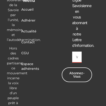
Menu
souveraineté
de la
Savoisienne
Accueil
Savoie
en
par
vous
l’unité,
Adhérer
abonnant
la
à
mémoire
Actualité
notre
et
Lettre
l’autodétermination.
Contact
d’information.
Hors
CGU
des
cadres
partisans,
Espace
ce
adhérents
mouvement
Abonnez-
Vous
incarne
la voix
Alternative:
libre
d’un
peuple
prêt à