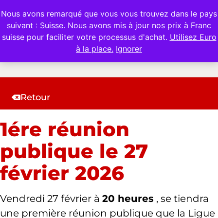
Nous avons remarqué que vous vous trouvez dans le pays
suivant : Suisse. Nous avons mis à jour nos prix à Franc
suisse pour faciliter votre processus d'achat.
Utilisez Euro
à la place.
Ignorer
Retour
1ére réunion
publique le 27
février 2026
Vendredi 27 février à
20 heures
, se tiendra
une première réunion publique que la Ligue