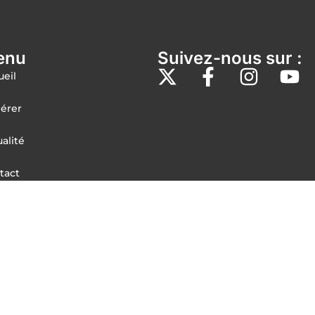
enu
Suivez-nous sur :
ueil
érer
alité
tact
U
ace adhérents