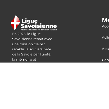
M
Acc
En 2025, la Ligue
Adh
Savoisienne renaît avec
une mission claire :
Actu
rétablir la souveraineté
de la Savoie par l’unité,
la mémoire et
Con
l’autodétermination.
CG
Hors des cadres
partisans, ce
Esp
mouvement incarne la
voix libre d’un peuple
prêt à reprendre en
main son destin.