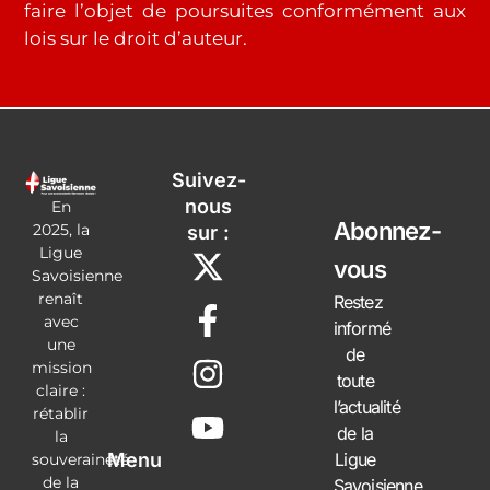
faire l’objet de poursuites conformément aux
lois sur le droit d’auteur.
Suivez-
nous
En
Abonnez-
2025, la
sur :
Ligue
vous
Savoisienne
renaît
Restez
avec
informé
une
de
mission
toute
claire :
l’actualité
rétablir
de la
la
Ligue
Menu
souveraineté
de la
Savoisienne