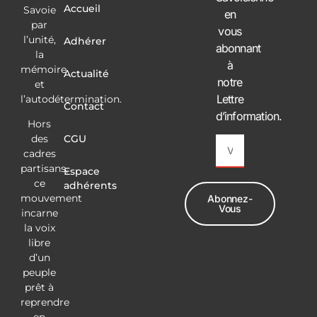
Accueil
Savoie
en
par
vous
l’unité,
Adhérer
abonnant
la
à
mémoire
Actualité
notre
et
Lettre
l’autodétermination.
Contact
d’information.
Hors
CGU
des
cadres
partisans,
Espace
ce
adhérents
mouvement
Abonnez-
Vous
incarne
la voix
Alternative:
libre
d’un
peuple
prêt à
reprendre